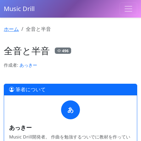
Music Drill
ホーム
全音と半音
全音と半音
496
作成者:
あっきー
筆者について
あ
あっきー
Music Drill開発者。 作曲を勉強するついでに教材を作ってい